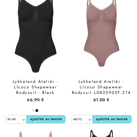
Lykkeland Ateliér -
Lykkeland Ateliér -
Llcoco Shapewear
Llcoco Shapewear
Bodysuit - Black
Bodysuit L0823903F.214
- Taupe
66,90 €
61,00 €
AJOUTER AU PANIER
AJOUTER AU PANIER