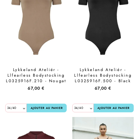
Ensemble sweat
Lavinde Copenhagen
Tops & T-shirts
Meraki
...Voir tout pour femmes
Nailberry
Natalie Maria Scandinavian
Lykkeland Ateliér -
Lykkeland Ateliér -
Llfearless Bodystocking
Llfearless Bodystocking
Oskia
L0325916F.210 - Nougat
L0325916F.500 - Black
67,00 €
67,00 €
Rosalique
Rudolph Care
AJOUTER AU PANIER
AJOUTER AU PANIER
Sandstone