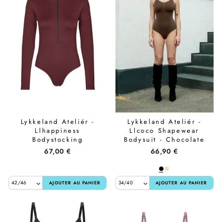
Santilea London - Real Rebel
TanCan
Valentin Beautyline
Vita Liberata
Wonderskin
Lykkeland Ateliér -
Lykkeland Ateliér -
Zarkoperfume
Llhappiness
Llcoco Shapewear
Bodystocking
Bodysuit - Chocolate
L1122853E.203 - Wine
67,00 €
66,90 €
Tasting
AJOUTER AU PANIER
AJOUTER AU PANIER