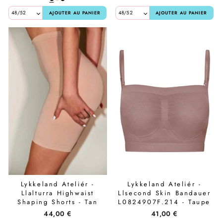
AJOUTER AU PANIER
AJOUTER AU PANIER
Lykkeland Ateliér -
Lykkeland Ateliér -
Llalturra Highwaist
Llsecond Skin Bandauer
Shaping Shorts - Tan
L0824907F.214 - Taupe
44,00 €
41,00 €