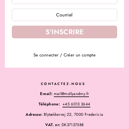
À
À
NOTRE
NOTRE
INFOLETTRE
INFOLETTRE
S'INSCRIRE
Se connecter
/
Créer un compte
CONTACTEZ-NOUS
E-mail:
mail@mollyandmy.fr
Téléphone:
+45 6013 3644
Adresse:
Blytækkervej 22, 7000 Fredericia
VAT. nr:
DK37137588