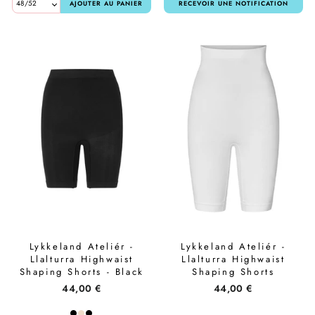
AJOUTER AU PANIER
RECEVOIR UNE NOTIFICATION
Lykkeland Ateliér -
Lykkeland Ateliér -
Llalturra Highwaist
Llalturra Highwaist
Shaping Shorts - Black
Shaping Shorts
L0325918F.100 - White
44,00 €
44,00 €