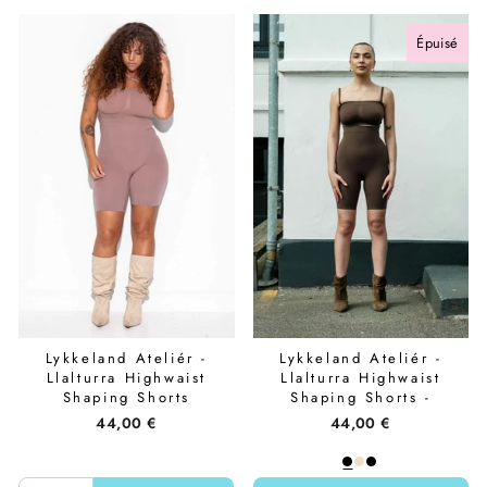
Épuisé
Lykkeland Ateliér -
Lykkeland Ateliér -
Llalturra Highwaist
Llalturra Highwaist
Shaping Shorts
Shaping Shorts -
L0823901F.214 - Taupe
Chocolate
44,00 €
44,00 €