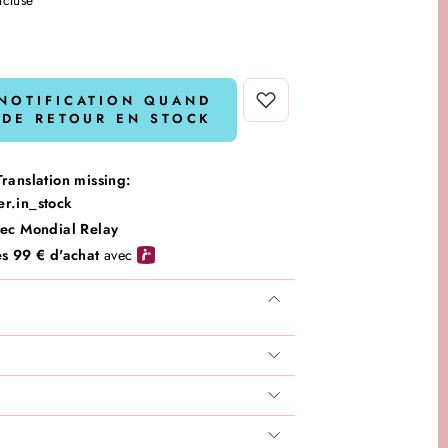
NOTIFICATION QUAND
T DE RETOUR EN STOCK
Translation missing:
er.in_stock
vec Mondial Relay
ès 99 € d'achat
avec