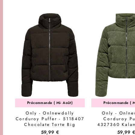
Précommande ( Mi- Août)
Précommande ( M
Only - Onlnewdolly
Only - Onlne
Corduroy Puffer - 5118407
Corduroy Pu
Chocolate Torte Big
4327360 Kalam
Corduroy Pattern
Corduroy Pa
59,99 €
59,99 