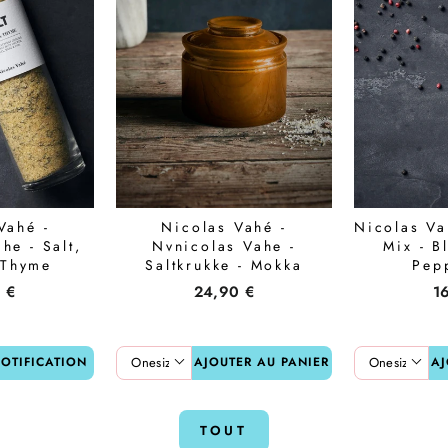
Vahé -
Nicolas Vahé -
Nicolas Va
he - Salt,
Nvnicolas Vahe -
Mix - B
 Thyme
Saltkrukke - Mokka
Pep
 €
24,90 €
1
OTIFICATION
AJOUTER AU PANIER
AJ
TOUT