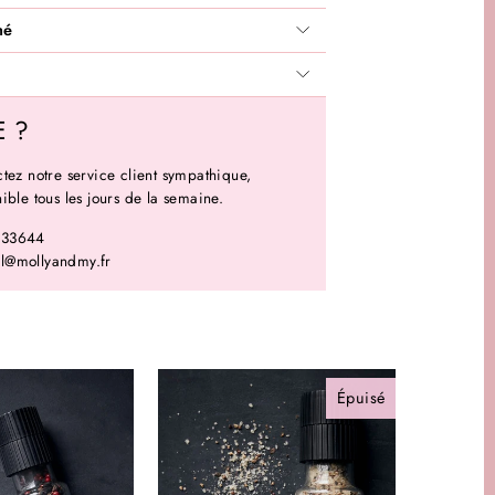
hé
E ?
tez notre service client sympathique,
ible tous les jours de la semaine.
133644
l@mollyandmy.fr
Épuisé