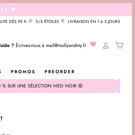
LE 🌸
UITE DÈS 99 €
5/5 ÉTOILES
LIVRAISON EN 1 à 3 JOURS
0
SE CONNE
PANI
'aide ?
Écrivez-nous à
mail@mollyandmy.fr
S
PROMOS
PREORDER
 % SUR UNE SÉLECTION NEO NOIR 😍
t
ncluse