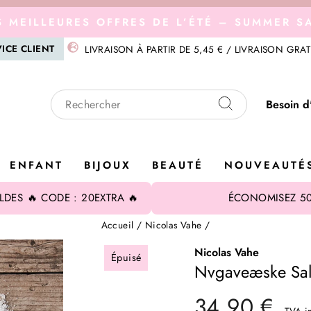
S MEILLEURES OFFRES DE L’ÉTÉ – SUMMER SA
Diaporama
ICE CLIENT
LIVRAISON À PARTIR DE 5,45 € / LIVRAISON GRAT
Pause
Besoin d
Recherche
ENFANT
BIJOUX
BEAUTÉ
NOUVEAUTÉ
LDES 🔥 CODE : 20EXTRA 🔥
ÉCONOMISEZ 50
Accueil
/
Nicolas Vahe
/
Nicolas Vahe
Épuisé
Nvgaveæske Sal
34,90 €
TVA i