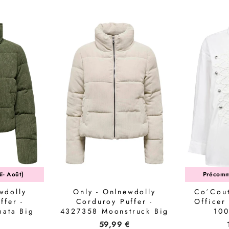
i- Août)
Précomm
wdolly
Only - Onlnewdolly
Co´Cout
ffer -
Corduroy Puffer -
Officer
ata Big
4327358 Moonstruck Big
100
ttern
Corduroy Pattern
€
59,99 €