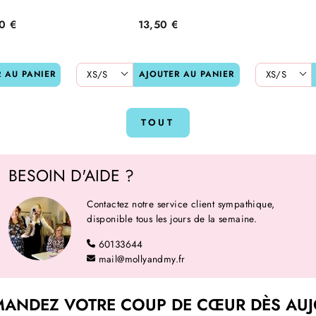
x
0 €
13,50 €
uit
 AU PANIER
AJOUTER AU PANIER
TOUT
BESOIN D'AIDE ?
Contactez notre service client sympathique,
disponible tous les jours de la semaine.
60133644
mail@mollyandmy.fr
ANDEZ VOTRE COUP DE CŒUR DÈS AUJ