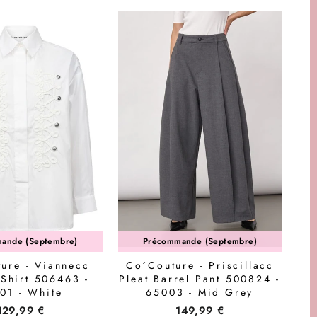
ande (Septembre)
Précommande (Septembre)
ure - Viannecc
Co´Couture - Priscillacc
 Shirt 506463 -
Pleat Barrel Pant 500824 -
01 - White
65003 - Mid Grey
129,99 €
149,99 €